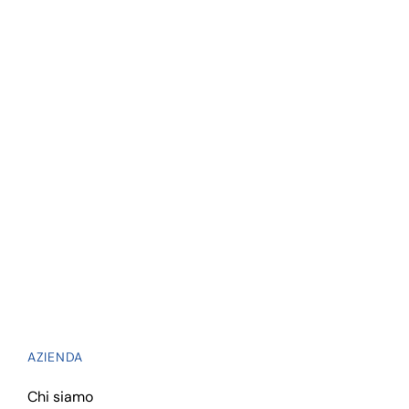
CRM E GESTIONALE TURISMO
ITERMAR. Nel 2006 abbiamo iniziato
la ...
AZIENDA
Chi siamo