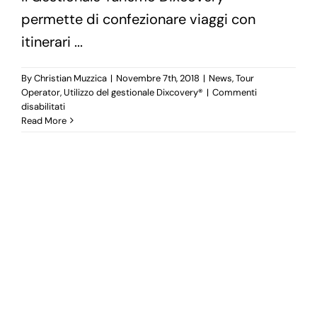
permette di confezionare viaggi con
itinerari ...
By
Christian Muzzica
|
Novembre 7th, 2018
|
News
,
Tour
Operator
,
Utilizzo del gestionale Dixcovery®
|
Commenti
su
disabilitati
Carrello
Read More
Servizi
per
pacchetto
dinamico