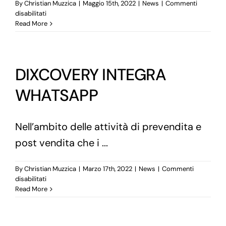
By
Christian Muzzica
|
Maggio 15th, 2022
|
News
|
Commenti
su
disabilitati
WORKFLOW
Read More
BASED
ETL
DIXCOVERY INTEGRA
WHATSAPP
Nell’ambito delle attività di prevendita e
post vendita che i ...
By
Christian Muzzica
|
Marzo 17th, 2022
|
News
|
Commenti
su
disabilitati
DIXCOVERY
Read More
INTEGRA
WHATSAPP