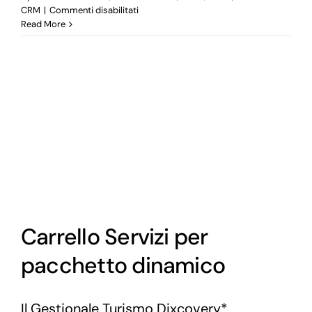
su
CRM
|
Commenti disabilitati
VANTAGGI
Read More
PER
I
TOUR
OPERATOR
CHE
ADOTTANO
UN
CRM
TURISMO
–
prima
parte
Carrello Servizi per
pacchetto dinamico
Il Gestionale Turismo Dixcovery*