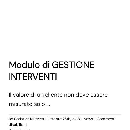
LOW
COST
E
LINEA
Modulo di GESTIONE
INTERVENTI
Il valore di un cliente non deve essere
misurato solo ...
By
Christian Muzzica
|
Ottobre 26th, 2018
|
News
|
Commenti
su
disabilitati