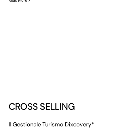
Modulo
Read More
di
GESTIONE
INTERVENTI
CROSS SELLING
Il Gestionale Turismo Dixcovery*