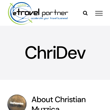
Skip
to
content
ChriDev
About
Christian
Muzzica