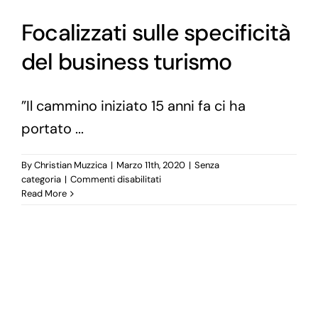
Focalizzati sulle specificità
del business turismo
”Il cammino iniziato 15 anni fa ci ha
portato ...
By
Christian Muzzica
|
Marzo 11th, 2020
|
Senza
su
categoria
|
Commenti disabilitati
Focalizzati
Read More
sulle
specificità
del
business
turismo