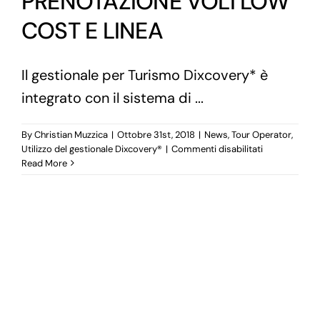
PRENOTAZIONE VOLI LOW
COST E LINEA
Il gestionale per Turismo Dixcovery* è
integrato con il sistema di ...
By
Christian Muzzica
|
Ottobre 31st, 2018
|
News
,
Tour Operator
,
su
Utilizzo del gestionale Dixcovery®
|
Commenti disabilitati
PRENOTAZIO
Read More
VOLI
LOW
COST
E
LINEA