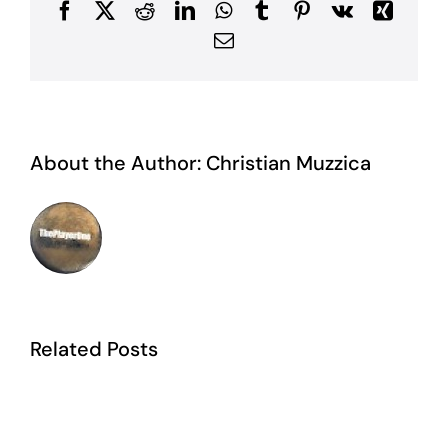
Facebook
X
Reddit
LinkedIn
WhatsApp
Tumblr
Pinterest
Vk
Xing
Email
About the Author:
Christian Muzzica
Related Posts