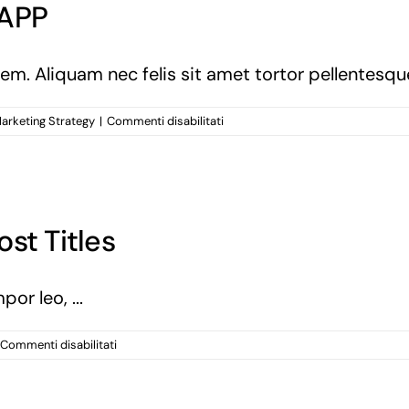
APP
em. Aliquam nec felis sit amet tortor pellentesqu
su
arketing Strategy
|
Commenti disabilitati
DIXCOVERY
INTEGRA
WHATSAPP
st Titles
or leo, ...
su
Commenti disabilitati
How
to
Write