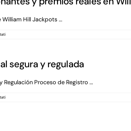
nantes y premios reales en Will
plataforma
que
combina
illiam Hill Jackpots ...
emoción
y
confianza
su
tati
Disfruta
de
jackpots
impresionantes
al segura y regulada
y
premios
reales
 Regulación Proceso de Registro ...
en
William
Hill
su
tati
Bwin
España
–
Diversión
digital