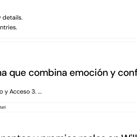
 details.
ntries.
ma que combina emoción y conf
 y Acceso 3. ...
su
tati
Sportium
UNO
–
La