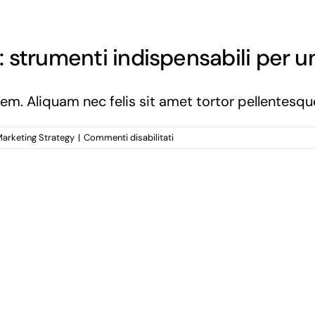
 strumenti indispensabili per u
em. Aliquam nec felis sit amet tortor pellentesqu
su
arketing Strategy
|
Commenti disabilitati
Gestionale
e
CRM
Dixcovery®:
strumenti
indispensabili
per
un
Tour
Operator