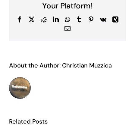
Your Platform!
Facebook
X
Reddit
LinkedIn
WhatsApp
Tumblr
Pinterest
Vk
Xing
Email
About the Author:
Christian Muzzica
Related Posts