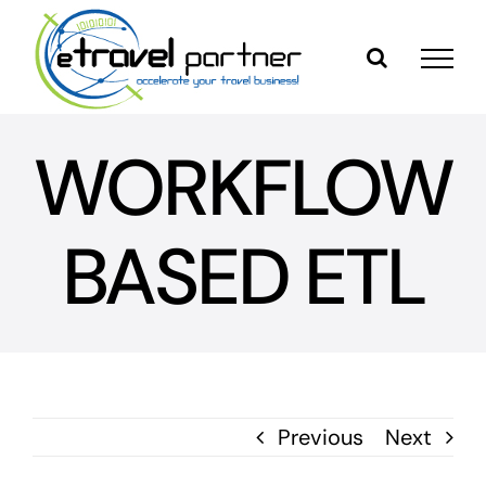
Skip
to
content
WORKFLOW
BASED ETL
Previous
Next