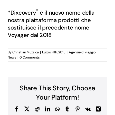
®
*Dixcovery
è il nuovo nome della
nostra piattaforma prodotti che
sostituisce il precedente nome
Voyager dal 2018
By
Christian Muzzica
|
Luglio 4th, 2018
|
Agenzie di viaggio
,
News
|
0 Comments
Share This Story, Choose
Your Platform!
Facebook
X
Reddit
LinkedIn
WhatsApp
Tumblr
Pinterest
Vk
Xing